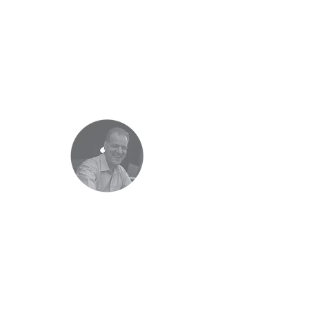
intimamente ligadas ao ambiente da
milonga e são tradicionais. O meu desejo é
que os bailarinos se divirtam enquanto
vivem belas emoções.
LAMPIS ZALAVRAS
Lampis foi fascinado pelo tango e continua
a tentar expandir sua compreensão desta
forma de arte complexa. Passar a tanda
certa no momento certo é fundamental
para uma noite emocionalmente
gratificante de baile e ele pretende
alcançar exatamente isso com suas
seleções musicais. Lampis mantém o foco