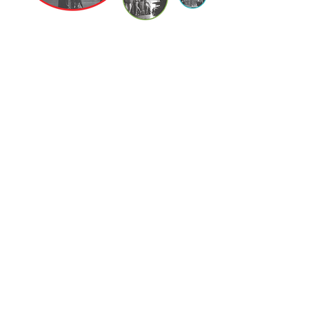
MILONGAS
Salão Nobre da Junta de Freguesia do
Bonfim
Campo 24 de Agosto, nº 294,
4300-506
Porto